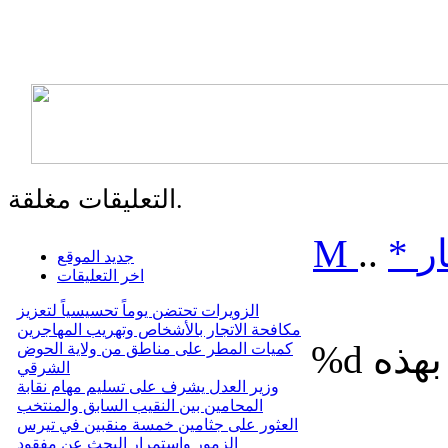
التعليقات مغلقة.
ر
*
..
M
جديد الموقع
اخر التعليقات
الزويرات تحتضن يوماً تحسيسياً لتعزيز
مكافحة الاتجار بالأشخاص وتهريب المهاجرين
%d
كميات المطر على مناطق من ولاية الحوض
الشرقي
وزير العدل يشرف على تسليم مهام نقابة
المحامين بين النقيب السابق والمنتخب
العثور على جثامين خمسة منقبين في تيرس
الزمور واستمرار البحث عن مفقود