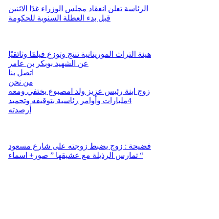
الرئاسة تعلن انعقاد مجلس الوزراء غدًا الاثنين
قبل بدء العطلة السنوية للحكومة
هيئة التراث الموريتانية تنتج وتوزع فيلمًا وثائقيًا
عن الشهيد بوبكر بن عامر
اتصل بنا
من نحن
زوج ابنة رئيس عزيز ولد امصبوع يختفي ومعه
4مليارات وأوامر رئاسية بتوقيفه وتجميد
أرصدته
فضيحة : زوج يضبط زوجته على شارع مسعود
تمارس الرذيلة مع عشيقها ” صور+ اسماء “