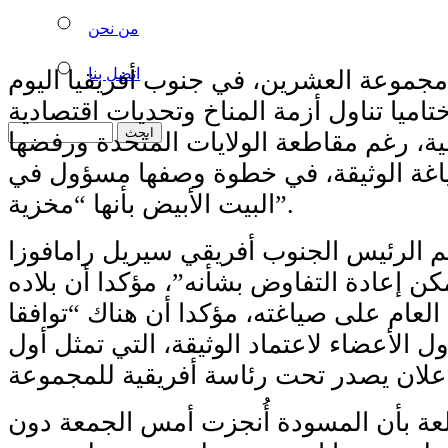
من نحن
اتصل بنا
جموعة العشرين، في جنوب أفريقيا اليوم
تاميا تناول أزمة المناخ وتحديات اقتصادية
، رغم مقاطعة الولايات المتحدة ورفضها
اغة الوثيقة، في خطوة وصفها مسؤول في
البيت الأبيض بأنها “مخزية”.
 الرئيس الجنوب أفريقي سيريل رامافوزا
مكن إعادة التفاوض بشأنه”، مؤكدا أن بلاده
عام على صياغته، مؤكدا أن هناك “توافقا
ل الأعضاء لاعتماد الوثيقة، التي تمثل أول
ة بأن المسودة أُنجزت أمس الجمعة دون