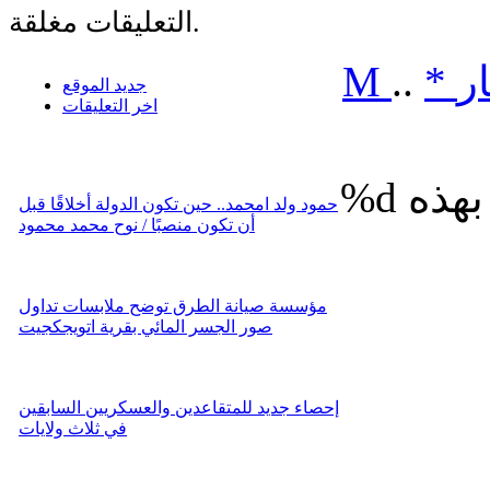
التعليقات مغلقة.
ر
*
..
M
جديد الموقع
اخر التعليقات
%d
حمود ولد امحمد.. حين تكون الدولة أخلاقًا قبل
أن تكون منصبًا / نوح محمد محمود
مؤسسة صيانة الطرق توضح ملابسات تداول
صور الجسر المائي بقرية اتويجكجيت
إحصاء جديد للمتقاعدين والعسكريين السابقين
في ثلاث ولايات