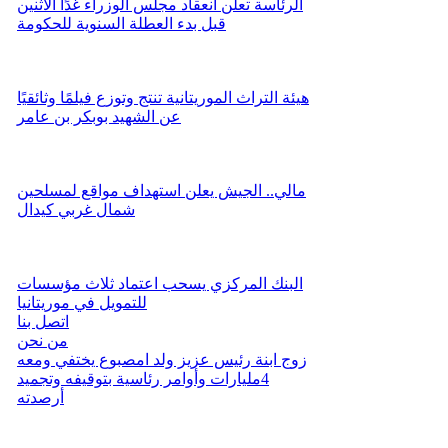
الرئاسة تعلن انعقاد مجلس الوزراء غدًا الاثنين
قبل بدء العطلة السنوية للحكومة
هيئة التراث الموريتانية تنتج وتوزع فيلمًا وثائقيًا
عن الشهيد بوبكر بن عامر
مالي.. الجيش يعلن استهداف مواقع لمسلحين
شمال غربي كيدال
البنك المركزي يسحب اعتماد ثلاث مؤسسات
للتمويل في موريتانيا
اتصل بنا
من نحن
زوج ابنة رئيس عزيز ولد امصبوع يختفي ومعه
4مليارات وأوامر رئاسية بتوقيفه وتجميد
أرصدته