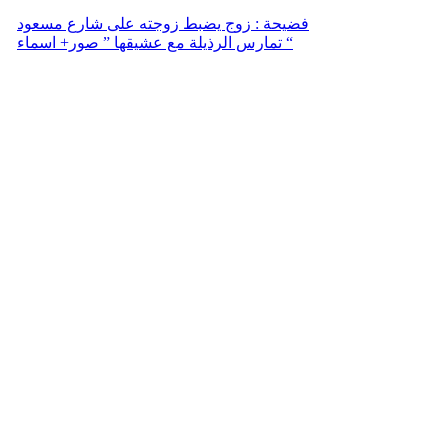
فضيحة : زوج يضبط زوجته على شارع مسعود
تمارس الرذيلة مع عشيقها ” صور+ اسماء “