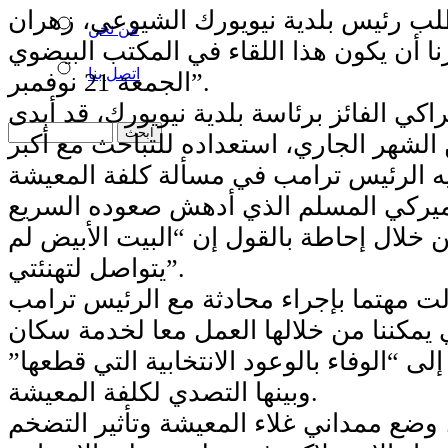
ب رئيس بلدية نيويورك الشيوعي، زهران
من نحن
نا أن يكون هذا اللقاء في المكتب البيضوي
اتصل بنا
الجمعة 21 نوفمبر”.
اكي الفائز برئاسة بلدية نيويورك، قد أبدى
شهر الجاري، استعداده للتباحث مع أكبر
أميركي المسلم الذي أدهش صعوده السريع
ن خلال إحاطة بالقول إن “البيت الأبيض لم
يتواصل لتهنئتي”.
ت مهتما بإجراء محادثة مع الرئيس ترامب
 يمكننا من خلالها العمل معا لخدمة سكان
لى “الوفاء بالوعود الانتخابية التي قطعها”
وبينها التصدي لكلفة المعيشة.
وضع ممداني غلاء المعيشة وتأثير التضخم