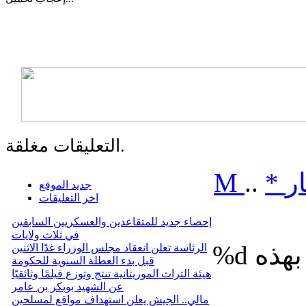
التعليقات مغلقة.
ر
*
..
M
جديد الموقع
اخر التعليقات
إحصاء جديد للمتقاعدين والعسكريين السابقين
في ثلاث ولايات
%d
الرئاسة تعلن انعقاد مجلس الوزراء غدًا الاثنين
قبل بدء العطلة السنوية للحكومة
هيئة التراث الموريتانية تنتج وتوزع فيلمًا وثائقيًا
عن الشهيد بوبكر بن عامر
مالي.. الجيش يعلن استهداف مواقع لمسلحين