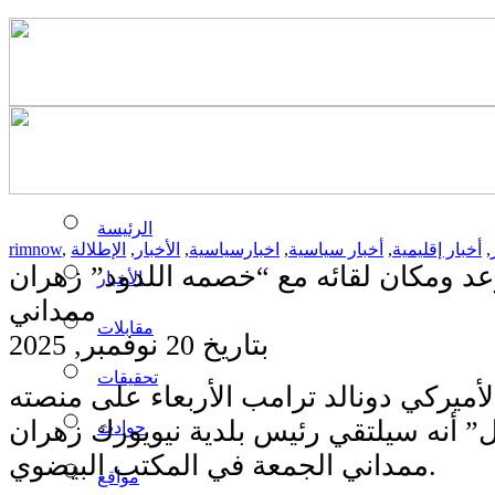
الرئيسة
,
أخبار إقليمية
,
أخبار سياسية
,
اخبارسياسية
,
الأخبار
,
الإطلالة
,
rimnow
د ومكان لقائه مع “خصمه اللدود” زهران
الأخبار
ممداني
مقابلات
بتاريخ 20 نوفمبر, 2025
تحقيقات
أميركي دونالد ترامب الأربعاء على منصته
 أنه سيلتقي رئيس بلدية نيويورك زهران
حوادث
ممداني الجمعة في المكتب البيضوي.
مواقع