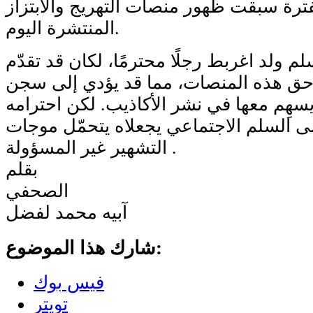
فترة سبقت ظهور منصات التهريج والابتزاز
المنتشرة اليوم.
م ولد اغربط رجلًا محترمًا، لكان قد تقدّم
حق هذه المنصات، مما قد يؤدي إلى سجن
سهِم معها في نشر الأكاذيب. لكن احترامه
 السلم الاجتماعي يجعلاه يتحمّل موجات
التشهير غير المسؤولة .
بقلم
الصحفي
آبيه محمد لفضل
شارك هذا الموضوع:
فيس بوك
تويتر