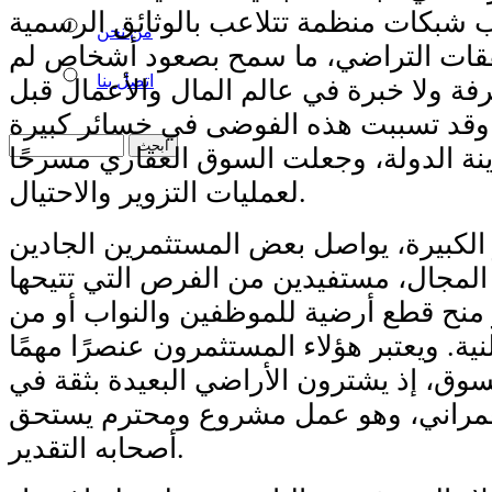
شبكات منظمة تتلاعب بالوثائق الرسمية
من نحن
ات التراضي، ما سمح بصعود أشخاص لم
اتصل بنا
ة ولا خبرة في عالم المال والأعمال قبل
. وقد تسببت هذه الفوضى في خسائر كبيرة
نة الدولة، وجعلت السوق العقاري مسرحًا
لعمليات التزوير والاحتيال.
لكبيرة، يواصل بعض المستثمرين الجادين
المجال، مستفيدين من الفرص التي تتيحها
 منح قطع أرضية للموظفين والنواب أو من
نية. ويعتبر هؤلاء المستثمرون عنصرًا مهمًا
وق، إذ يشترون الأراضي البعيدة بثقة في
عمراني، وهو عمل مشروع ومحترم يستحق
أصحابه التقدير.