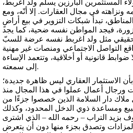
اء المستثمرين البارزين يسلم ولد اغربط،
 ونزاهته في مجال العقارات. إلا أنّه، ومع
لمناطق، تبدأ شبكات التزوير في بيع أراضٍ
زورة، فيجد المواطن نفسه ضحية، كما يجد
حقيقي مثل ولد اغربط نفسه عرضة للسبّ
قع التواصل الاجتماعي ومنصات غير مهنية
 ضوابط قانونية أو أخلاقية، وتتعمد الإساءة
إلى سمعته.
بأن الاستثمار العقاري ليس ظاهرة جديدة؛
ت ورجال أعمال عملوا في هذا المجال منذ
 ملاك دار السلامة الذين خصصوا جزءًا من
لبيع ومساعدة ذوي الدخل المحدود، وكذلك
ف بزيد التراب – رحمه الله – الذي اشترى
لمزادات وتصدق بجزء منها دون أن يتعرض