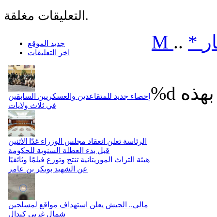
التعليقات مغلقة.
ر
*
..
M
جديد الموقع
اخر التعليقات
%d
إحصاء جديد للمتقاعدين والعسكريين السابقين
في ثلاث ولايات
الرئاسة تعلن انعقاد مجلس الوزراء غدًا الاثنين
قبل بدء العطلة السنوية للحكومة
هيئة التراث الموريتانية تنتج وتوزع فيلمًا وثائقيًا
عن الشهيد بوبكر بن عامر
مالي.. الجيش يعلن استهداف مواقع لمسلحين
شمال غربي كيدال