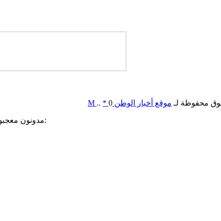
وق محفوظة لـ
موقع أخبار الوطن
0
*
..
M
مدونون معجبون بهذه: