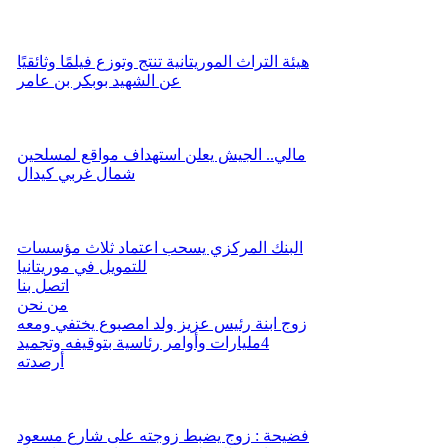
هيئة التراث الموريتانية تنتج وتوزع فيلمًا وثائقيًا
عن الشهيد بوبكر بن عامر
مالي.. الجيش يعلن استهداف مواقع لمسلحين
شمال غربي كيدال
البنك المركزي يسحب اعتماد ثلاث مؤسسات
للتمويل في موريتانيا
اتصل بنا
من نحن
زوج ابنة رئيس عزيز ولد امصبوع يختفي ومعه
4مليارات وأوامر رئاسية بتوقيفه وتجميد
أرصدته
فضيحة : زوج يضبط زوجته على شارع مسعود