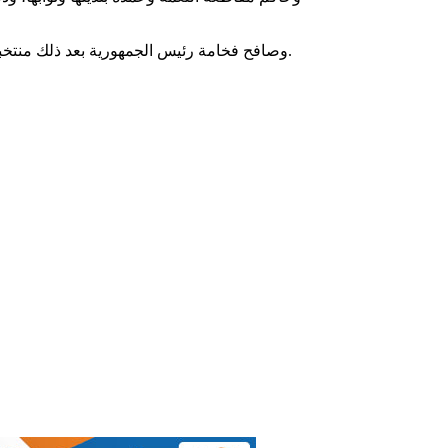
وصافح فخامة رئيس الجمهورية بعد ذلك منتخبي وأطر ووجهاء الولاية الذين اصطفوا في طوابير للسلام على فخامته.