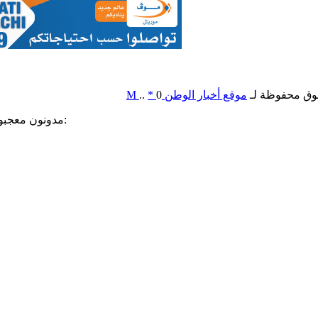
وق محفوظة لـ
موقع أخبار الوطن
0
*
..
M
مدونون معجبون بهذه: