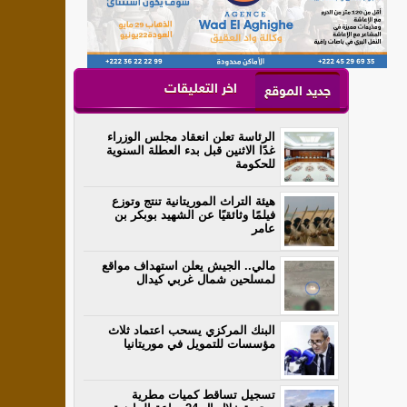
اخر التعليقات
جديد الموقع
الرئاسة تعلن انعقاد مجلس الوزراء
غدًا الاثنين قبل بدء العطلة السنوية
للحكومة
هيئة التراث الموريتانية تنتج وتوزع
فيلمًا وثائقيًا عن الشهيد بوبكر بن
عامر
مالي.. الجيش يعلن استهداف مواقع
لمسلحين شمال غربي كيدال
البنك المركزي يسحب اعتماد ثلاث
مؤسسات للتمويل في موريتانيا
تسجيل تساقط كميات مطرية