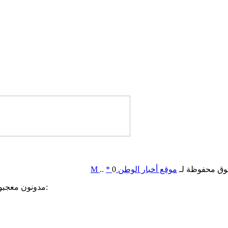
وق محفوظة لـ
موقع أخبار الوطن
0
*
..
M
مدونون معجبون بهذه: