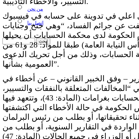
التسيير، والأخطاء التأديبية.
من نحن
 اعلي في تدوينة على حسابه في فيسبوك
اتصل بنا
فت عن جرائم الفساد، “وهي جنح وجنايات
الحكومة لدى محكمة الحسابات أن يحيلها
لوزير العدل (رأس النيابة العامة) طبقا للمواد: 28 و61 من
 الحسابات، وذلك من أجل تحريك الدعوى
العمومية بشأنها”.
ير – وفق الخبير القانوني – عن أخطاء في
ي “المخالفات المتعلقة بالنفقات والتسيير،
وتعاقبها محكمة الحسابات بغرامات (المادة: 43)، وتتعهد فيها
لحكومة في حالة الأخطاء التي اكتشفتها
ناء تحقيقاتها، أو بطلب من رئيس البرلمان
الواردة في التقارير السنوية، أو بطلب من