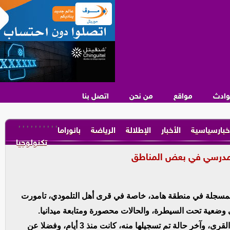
وادث
مواقع
من نحن
اتصل بنا
,
,
,
,
,
,
,
,
,
,
خبارسياسية
الأخبار
الإطلالة
الرياضة
بانوراما
تكنولوجيا
المدرسي في بعض المناطق
 المسجلة في منطقة هامد، خاصة في قرى أهل التلمودي، تامورت
 وضعية تحت السيطرة، والحالات محصورة ومتابعة ميدانيا.
كما أن المرض لا يوجد في أي مناطق أخرى خارج هذه القرى، وآخر حالة تم تسجيلها منه، كانت منذ 3 أيام، وفضلا عن