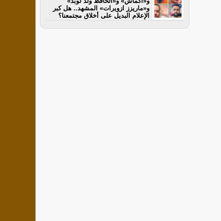
و«أكماش» و«الحافظ ولد لوبد»
و«ماريزز ازويرات» المشهد.. هل كبر
الإعلام البديل على أخلاق مجتمعنا؟