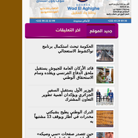
اخر التعليقات
جديد الموقع
الحكومة تبحث استكمال برنامج
نواكشوط الاستعجالي
قائد الأركان العامة للجيوش يستقبل
ملحق الدفاع الفرنسي ويقلده وسام
الاستحقاق الوطني
الوزير الأول يستقبل السفير
الجزائري ويؤكدان أهمية تطوير
التعاون المشترك
الدرك الوطني يطيح بشبكتي
مخدرات في أطار ويوقف 13 مشتبهاً
به
حين تتصدر صفحات «سي وصيكه»