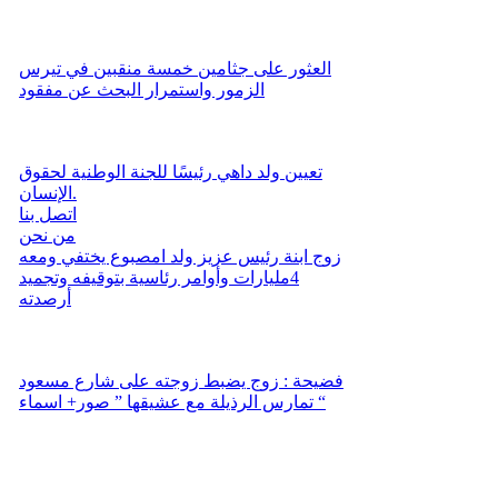
العثور على جثامين خمسة منقبين في تيرس
الزمور واستمرار البحث عن مفقود
تعيين ولد داهي رئيسًا للجنة الوطنية لحقوق
الإنسان.
اتصل بنا
من نحن
زوج ابنة رئيس عزيز ولد امصبوع يختفي ومعه
4مليارات وأوامر رئاسية بتوقيفه وتجميد
أرصدته
فضيحة : زوج يضبط زوجته على شارع مسعود
تمارس الرذيلة مع عشيقها ” صور+ اسماء “