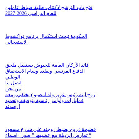
فتح باب الترشح لاكتتاب طلبة ضباط عاملين
للعام الدراسي 2026-2027
الحكومة تبحث استكمال برنامج نواكشوط
الاستعجالي
قائد الأركان العامة للجيوش يستقبل ملحق
الدفاع الفرنسي ويقلده وسام الاستحقاق
الوطني
اتصل بنا
من نحن
زوج ابنة رئيس عزيز ولد امصبوع يختفي ومعه
4مليارات وأوامر رئاسية بتوقيفه وتجميد
أرصدته
فضيحة : زوج يضبط زوجته على شارع مسعود
تمارس الرذيلة مع عشيقها ” صور+ اسماء “