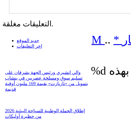
التعليقات مغلقة.
ر
*
..
M
جديد الموقع
اخر التعليقات
%d
والي إنشيري ورئيس الجهة يشرفان على
تسليم سوق ومسلخة عصريين في بنشاب
بتمويل من «تازيازت» بقيمة 169 مليون أوقية
قديمة
إطلاق الحملة الوطنية للسياحة البيئية 2026
من حظيرة آوليكات