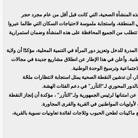
 هذه المنشأة الصحية، التي كانت قبل أقل من عام مجرد حجر
 المنطقة، واستجابة ملموسة لاحتياجات السكان التي طالما عبروا
 تتطلب من الجميع المحافظة على هذه المنشأة وضمان استمرارية
درة للدخل وتعزيز دور المرأة في التنمية المحلية، مؤكدًا أن ولاية
طنية. وأعلن في هذا الإطار عن انطلاق مشاريع جديدة في مجالات
الاجتماعية وترسيخ الوحدة الوطنية.
ر، أن تدشين النقطة الصحية يمثل استجابة لانتظارات ملحّة
الدور المحوري لـ“التآزر” في دعم الفئات الهشة.
ن امتنانها لرئيس الجمهورية ولـ”التآزر” ، مؤكدة أن إنجاز النقطة
لأولويات المواطنين في القرية والقرى المجاورة.
ماكينات لطحن الحبوب وثلاجات لفائدة تعاونيات نسوية بالقرية،