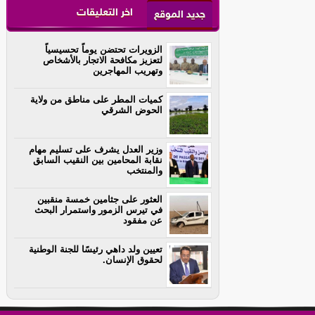
اخر التعليقات
جديد الموقع
الزويرات تحتضن يوماً تحسيسياً
لتعزيز مكافحة الاتجار بالأشخاص
وتهريب المهاجرين
كميات المطر على مناطق من ولاية
الحوض الشرقي
وزير العدل يشرف على تسليم مهام
نقابة المحامين بين النقيب السابق
والمنتخب
العثور على جثامين خمسة منقبين
في تيرس الزمور واستمرار البحث
عن مفقود
تعيين ولد داهي رئيسًا للجنة الوطنية
لحقوق الإنسان.