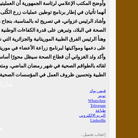
وأوضح المكتب الإعلامي لرئاسة الجمهورية أن العمليتين تم
أنهما تأتيان في إطار برنامج توطين عمليات زرع الكُلى، ا
وأشاد الرئيس غزواني، في تصريح له بالمناسبة، بنجاح ه
الصحة في البلاد، وتبرهن على قدرة الكفاءات الوطنية ع
وهنأ الرئيس الفرق الطبية الموريتانية والجزائرية التي
على دعمها ومواكبتها لبرنامج زراعة الأعضاء في موريتان
وأكد ولد الغزواني أن قطاع الصحة سيظل محورًا أساسيً
لقائه بالطواقم الصحية في شهر رمضان الماضي، ومتعه
الطبية وتحسين ظروف العمل في المؤسسات الصحية
شارك 
فيس بوك
تويتر
WhatsApp
Telegram
طباعة
البريد الإلكتروني
LinkedIn
م
إعجاب
تحميل...