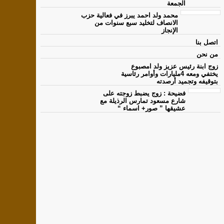
الجمعة
محمد ولد احمد يبرز في فعالية حزب
الانصاف لتخليد سبع سنوات من
الإنجاز
اتصل بنا
من نحن
زوج ابنة رئيس عزيز ولد امصبوع
يختفي ومعه 4مليارات وأوامر رئاسية
بتوقيفه وتجميد أرصدته
فضيحة : زوج يضبط زوجته على
شارع مسعود تمارس الرذيلة مع
عشيقها ” صور+ اسماء “