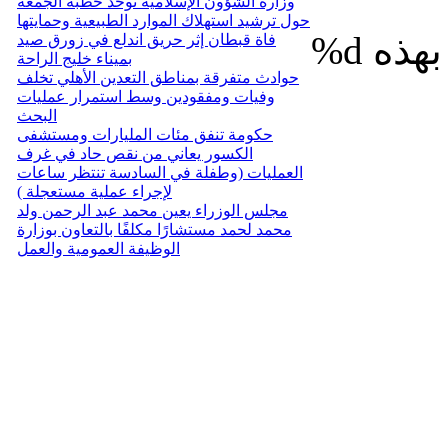
وزارة الشؤون الإسلامية توحد خطبة الجمعة
حول ترشيد استهلاك الموارد الطبيعية وحمايتها
%d
فاة قبطان إثر حريق اندلع في زورق صيد
بميناء خليج الراحة
حوادث متفرقة بمناطق التعدين الأهلي تخلف
وفيات ومفقودين وسط استمرار عمليات
البحث
حكومة تنفق مئات المليارات ومستشفى
الكسور يعاني من نقص حاد في غرف
العمليات (وطفلة في السادسة تنتظر ساعات
لإجراء عملية مستعجلة )
مجلس الوزراء يعين محمد عبد الرحمن ولد
محمد لحمد مستشارًا مكلفًا بالتعاون بوزارة
الوظيفة العمومية والعمل