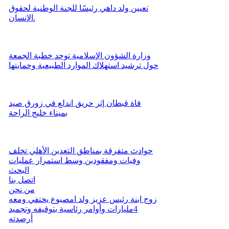
تعيين ولد داهي رئيسًا للجنة الوطنية لحقوق
الإنسان.
وزارة الشؤون الإسلامية توحد خطبة الجمعة
حول ترشيد استهلاك الموارد الطبيعية وحمايتها
فاة قبطان إثر حريق اندلع في زورق صيد
بميناء خليج الراحة
حوادث متفرقة بمناطق التعدين الأهلي تخلف
وفيات ومفقودين وسط استمرار عمليات
البحث
اتصل بنا
من نحن
زوج ابنة رئيس عزيز ولد امصبوع يختفي ومعه
4مليارات وأوامر رئاسية بتوقيفه وتجميد
أرصدته