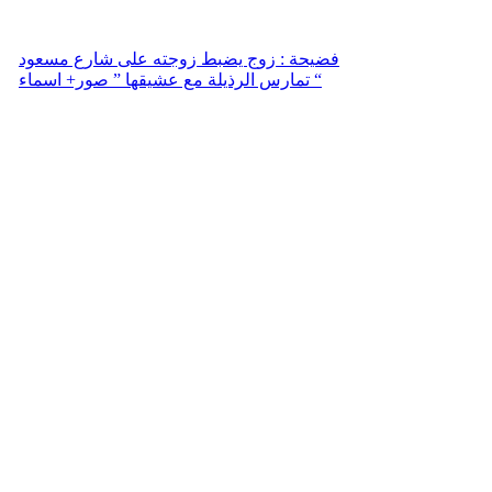
فضيحة : زوج يضبط زوجته على شارع مسعود
تمارس الرذيلة مع عشيقها ” صور+ اسماء “