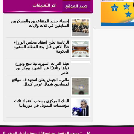
اخر التعليقات
جديد الموقع
إحصاء جديد للمتقاعدين والعسكريين
السابقين في ثلاث ولايات
الرئاسة تعلن انعقاد مجلس الوزراء
غدًا الاثنين قبل بدء العطلة السنوية
للحكومة
هيئة التراث الموريتانية تنتج وتوزع
فيلمًا وثائقيًا عن الشهيد بوبكر بن
عامر
مالي.. الجيش يعلن استهداف مواقع
لمسلحين شمال غربي كيدال
البنك المركزي يسحب اعتماد ثلاث
مؤسسات للتمويل في موريتانيا
M
..
*
جميع الحقوق محفوظة لـ
موقع أخبار الوطن
0