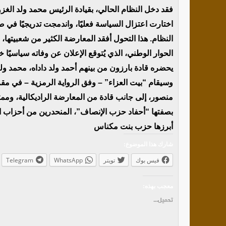
فقد دخل النظام الحالي، بقيادة الرئيس محمد ولد الغزو
اختارت اعتزال السياسة فعليًا، واندمجت تدريجيًا في 
النظام. هذا التحول أفقد المعارضة الكثير من شعبيتها
الحوار الوطني، الذي يُتوقع الإعلان عن وفاته سياسيًا 
يحضره قادة بارزون من بينهم أحمد ولد داداه، محمد ولد
وسيقام “بيت العزاء” – وفق الرواية الرمزية – في 
منصور، إلى جانب قادة من المعارضة الراديكالية، ومم
بصفتها “أحفاد حزب الإنصاف”، المنحدرين من أحزاب الأ
أبرزها حزب بنت مكناس
شارك هذا الموضوع:
فيس بوك
تويتر
WhatsApp
Telegram
معجب بهذه:
تحميل...