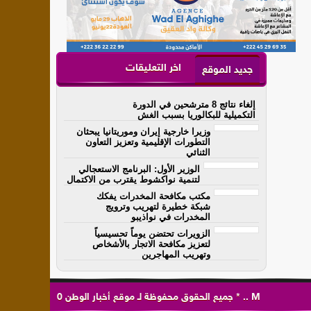
اخر التعليقات
جديد الموقع
إلغاء نتائج 8 مترشحين في الدورة
التكميلية للبكالوريا بسبب الغش
وزيرا خارجية إيران وموريتانيا يبحثان
التطورات الإقليمية وتعزيز التعاون
الثنائي
الوزير الأول: البرنامج الاستعجالي
لتنمية نواكشوط يقترب من الاكتمال
مكتب مكافحة المخدرات يفكك
شبكة خطيرة لتهريب وترويج
المخدرات في نواذيبو
الزويرات تحتضن يوماً تحسيسياً
لتعزيز مكافحة الاتجار بالأشخاص
وتهريب المهاجرين
M
..
*
جميع الحقوق محفوظة لـ
موقع أخبار الوطن
0