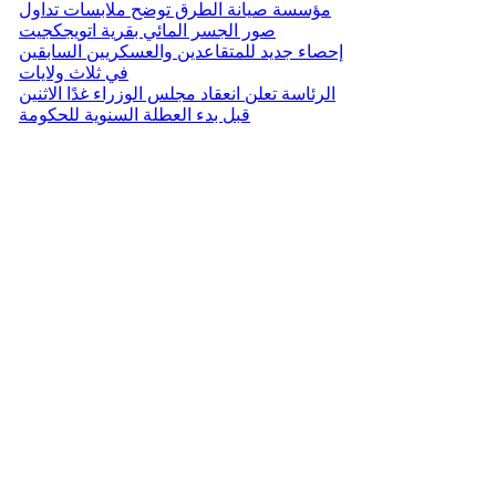
مؤسسة صيانة الطرق توضح ملابسات تداول
صور الجسر المائي بقرية اتويجكجيت
إحصاء جديد للمتقاعدين والعسكريين السابقين
في ثلاث ولايات
الرئاسة تعلن انعقاد مجلس الوزراء غدًا الاثنين
قبل بدء العطلة السنوية للحكومة