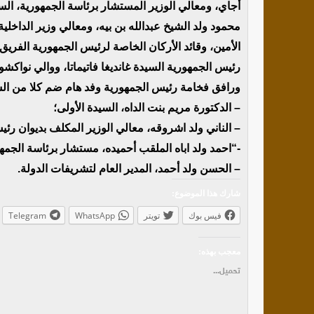
أجاي، ومعالي الوزير المستشار برئاسة الجمهورية، الس
محمود ولد الشيخ عبدالله بن بيه، ومعالي وزير الداخلية
الأمين، وقائد الأركان الخاصة لرئيس الجمهورية الفريق
رئيس الجمهورية السيدة غانديغا فاتيماتا، ووالي نواكشوط
ورافق فخامة رئيس الجمهورية وفد هام ضم كلا من الس
– الدكتورة مريم بنت الداه، السيدة الأولى؛
– الناني ولد اشروقه، معالي الوزير المكلف بديوان رئي
-“احمد ولد اباه الملقب أحميده، مستشار برئاسة الجمه
– الحسن ولد أحمد، المدير العام لتشريفات الدولة.
شارك هذا الموضوع:
فيس بوك
تويتر
WhatsApp
Telegram
معجب بهذه:
تحميل...