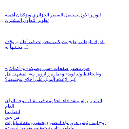
الوزير الأول يستقبل السفير الجزائري ويؤكدان أهمية
تطوير التعاون المشترك
الدرك الوطني يطيح بشبكتي مخدرات في أطار ويوقف
13 مشتبهاً به
حين تتصدر صفحات «سي وصيكه» و«أكماش»
و«الحافظ ولد لوبد» و«ماريزز ازويرات» المشهد.. هل
كبر الإعلام البديل على أخلاق مجتمعنا؟
النائب بيرام بنتقد اداء الحكومة في مقال موجه للرأي
العام
اتصل بنا
من نحن
زوج ابنة رئيس عزيز ولد امصبوع يختفي ومعه 4مليارات
وأوامر رئاسية بتوقيفه وتجميد أرصدته