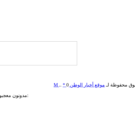
وق محفوظة لـ
موقع أخبار الوطن
0
*
..
M
مدونون معجبون بهذه: