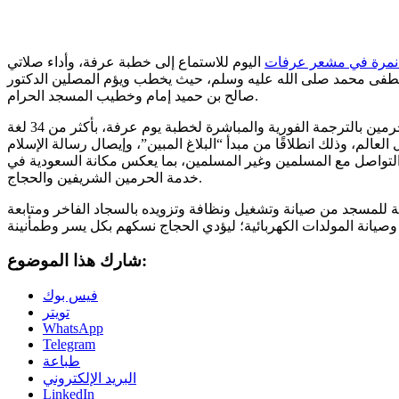
مرة في مشعر عرفات
اليوم للاستماع إلى خطبة عرفة، وأداء صلاتي
لمصطفى محمد صلى الله عليه وسلم، حيث يخطب ويؤم المصلين الدكتور
صالح بن حميد إمام وخطيب المسجد الحرام.
في الوقت ذاته، تقوم الهيئة العامة للعناية بشؤون الحرمين بالترجمة الفورية والمباشرة لخطبة يوم عرفة، بأكثر من 34 لغة
عالم، وذلك انطلاقًا من مبدأ “البلاغ المبين”، وإيصال رسالة الإسلام
التواصل مع المسلمين وغير المسلمين، بما يعكس مكانة السعودية في
خدمة الحرمين الشريفين والحجاج.
ة للمسجد من صيانة وتشغيل ونظافة وتزويده بالسجاد الفاخر ومتابعة
شارك هذا الموضوع:
فيس بوك
تويتر
WhatsApp
Telegram
طباعة
البريد الإلكتروني
LinkedIn