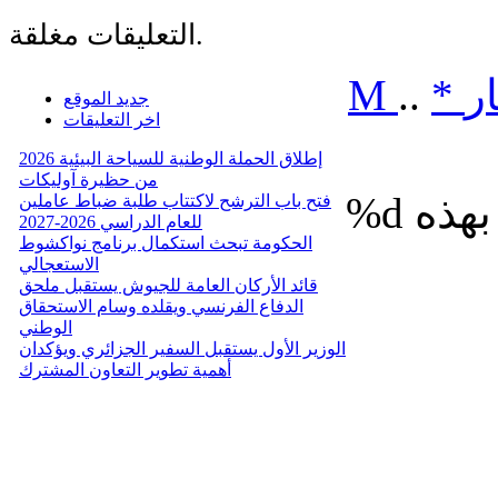
التعليقات مغلقة.
ر
*
..
M
جديد الموقع
اخر التعليقات
إطلاق الحملة الوطنية للسياحة البيئية 2026
من حظيرة آوليكات
%d
فتح باب الترشح لاكتتاب طلبة ضباط عاملين
للعام الدراسي 2026-2027
الحكومة تبحث استكمال برنامج نواكشوط
الاستعجالي
قائد الأركان العامة للجيوش يستقبل ملحق
الدفاع الفرنسي ويقلده وسام الاستحقاق
الوطني
الوزير الأول يستقبل السفير الجزائري ويؤكدان
أهمية تطوير التعاون المشترك