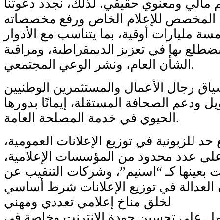
مالي ومعنوي حقيقي. لذلك، نجدد دعوتنا
م المخصص للإعلام الخاص ورفع مخصصاته
سة مليارات أوقية، بما يتناسب مع الأدوار
يضطلع بها في تعزيز الديمقراطية، ومراقبة
الشأن العام، ونشر الوعي المجتمعي.
ياق رجال الأعمال والمستثمرين الوطنيين
ل ودعم الصحافة المستقلة، إيمانًا بدورها
الحيوي في خدمة المصلحة العامة.
د للزبونية في توزيع الإعلانات العمومية،
 على عدد محدود من المؤسسات الإعلامية،
 بعينها كـ “اسنيم”، وشركات التنقيب عن
 العدالة في توزيع الإعلانات شرط أساسي
لخلق مناخ إعلامي تعددي ومهني
مل على تحسين جودة الانترنت وخاصة في