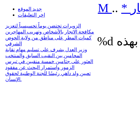
ر
*
..
M
جديد الموقع
اخر التعليقات
الزويرات تحتضن يوماً تحسيسياً لتعزيز
مكافحة الاتجار بالأشخاص وتهريب المهاجرين
%d
كميات المطر على مناطق من ولاية الحوض
الشرقي
وزير العدل يشرف على تسليم مهام نقابة
المحامين بين النقيب السابق والمنتخب
العثور على جثامين خمسة منقبين في تيرس
الزمور واستمرار البحث عن مفقود
تعيين ولد داهي رئيسًا للجنة الوطنية لحقوق
الإنسان.