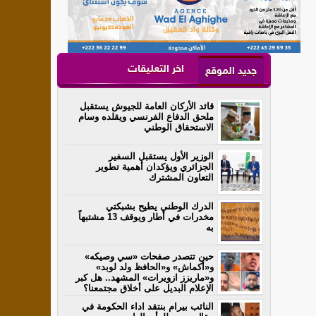
اخر التعليقات
جديد الموقع
قائد الأركان العامة للجيوش يستقبل
ملحق الدفاع الفرنسي ويقلده وسام
الاستحقاق الوطني
الوزير الأول يستقبل السفير
الجزائري ويؤكدان أهمية تطوير
التعاون المشترك
الدرك الوطني يطيح بشبكتي
مخدرات في أطار ويوقف 13 مشتبهاً
به
حين تتصدر صفحات «سي وصيكه»
و«أكماش» و«الحافظ ولد لوبد»
و«ماريزز ازويرات» المشهد.. هل كبر
الإعلام البديل على أخلاق مجتمعنا؟
النائب بيرام بنتقد اداء الحكومة في