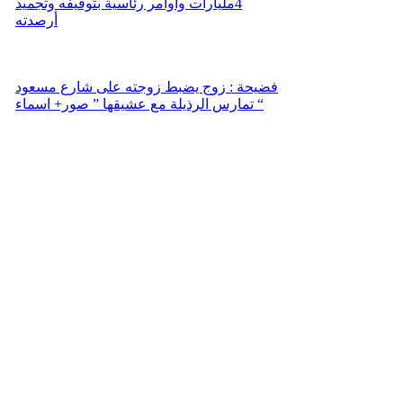
4مليارات وأوامر رئاسية بتوقيفه وتجميد
أرصدته
فضيحة : زوج يضبط زوجته على شارع مسعود
تمارس الرذيلة مع عشيقها ” صور+ اسماء “