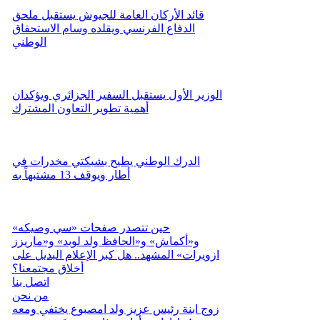
قائد الأركان العامة للجيوش يستقبل ملحق
الدفاع الفرنسي ويقلده وسام الاستحقاق
الوطني
الوزير الأول يستقبل السفير الجزائري ويؤكدان
أهمية تطوير التعاون المشترك
الدرك الوطني يطيح بشبكتي مخدرات في
أطار ويوقف 13 مشتبهاً به
حين تتصدر صفحات «سي وصيكه»
و«أكماش» و«الحافظ ولد لوبد» و«ماريزز
ازويرات» المشهد.. هل كبر الإعلام البديل على
أخلاق مجتمعنا؟
اتصل بنا
من نحن
زوج ابنة رئيس عزيز ولد امصبوع يختفي ومعه