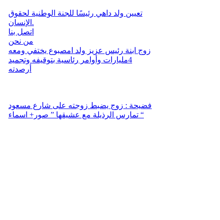
تعيين ولد داهي رئيسًا للجنة الوطنية لحقوق
الإنسان.
اتصل بنا
من نحن
زوج ابنة رئيس عزيز ولد امصبوع يختفي ومعه
4مليارات وأوامر رئاسية بتوقيفه وتجميد
أرصدته
فضيحة : زوج يضبط زوجته على شارع مسعود
تمارس الرذيلة مع عشيقها ” صور+ اسماء “