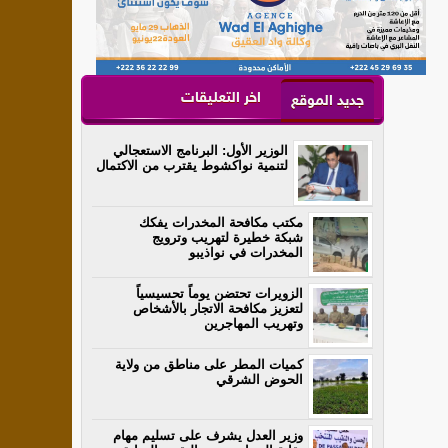
اخر التعليقات
جديد الموقع
الوزير الأول: البرنامج الاستعجالي
لتنمية نواكشوط يقترب من الاكتمال
مكتب مكافحة المخدرات يفكك
شبكة خطيرة لتهريب وترويج
المخدرات في نواذيبو
الزويرات تحتضن يوماً تحسيسياً
لتعزيز مكافحة الاتجار بالأشخاص
وتهريب المهاجرين
كميات المطر على مناطق من ولاية
الحوض الشرقي
وزير العدل يشرف على تسليم مهام