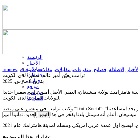
الرئيسة
الأخبار
مقابلات
لأخبار
,
الإطلالة
,
فضائح
,
متفرقات
,
مقابلات
,
مقالات
,
منوعات
,
rimnow
تحقيقات
ترامب يعيّن أمير غالب سفيرا لدى الكويت
حوادث
بتاريخ 8 مارس, 2025
مواقع
نة هامتراميك بولاية ميشيغان، اليمني الأصل أمير غالب، سفيرا جديدا
من نحن
للولايات المتحدة لدى الكويت.
اتصل بنا
وكتب ترامب في منشور على منصة “Truth Social”: “بصفته عمدة مدينة هامترامك بولاية ميشيغان، عمل أمير بجد لمساعدتنا
شارك هذا الموضوع: