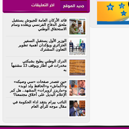
اخر التعليقات
جديد الموقع
قائد الأركان العامة للجيوش يستقبل
ملحق الدفاع الفرنسي ويقلده وسام
الاستحقاق الوطني
الوزير الأول يستقبل السفير
الجزائري ويؤكدان أهمية تطوير
التعاون المشترك
الدرك الوطني يطيح بشبكتي
مخدرات في أطار ويوقف 13 مشتبهاً
به
حين تتصدر صفحات «سي وصيكه»
و«أكماش» و«الحافظ ولد لوبد»
و«ماريزز ازويرات» المشهد.. هل كبر
الإعلام البديل على أخلاق مجتمعنا؟
النائب بيرام بنتقد اداء الحكومة في
مقال موجه للرأي العام