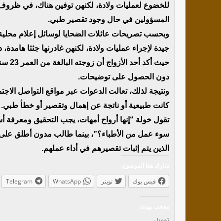
للخضوع لعمليات ولادة، لكنهن توفين هناك، في ظرو
المسؤولين في حال وجود تقصير طبي.
وبحسب تصريحات عائلات الضحايا لوسائل إعلام محلية،
جيدة لإجراء عمليات ولادة، لكنهن غادرنها جثثا هامدة
حيث أك
دون الحصول على توضيحات.
ونتيجة لذلك، تعالت الدعوات عبر مواقع التواصل الاج
كانت طبيعية أو ناتجة عن إهمال وتقصير أو خطأ طبي.
تقول خولة “إنها أرواح أمهات، يجب التحقيق ومعرفة أس
سوء عمل من الأطباء؟”، بينما طالب مدون أطلق على 
الذين يتم إثبات تقصيرهم في أداء عملهم.
شارك هذا الموضوع:
فيس بوك
تويتر
WhatsApp
Telegram
معجب بهذه:
تحميل...