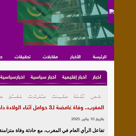
الرئيسة
الأخبار
مقابلات
تحقيقات
ح
أخبار
أخبار إقليمية
أخبار سياسية
اخبارسياسية
خاص
ثقافة
مقابلات
متفرقات
فضائح
ص
المغرب.. وفاة غامضة لـ3 حوامل أثناء الولادة داخل مصحة خاصة تثير تفاعلاً
بتاريخ 10 يناير, 2025