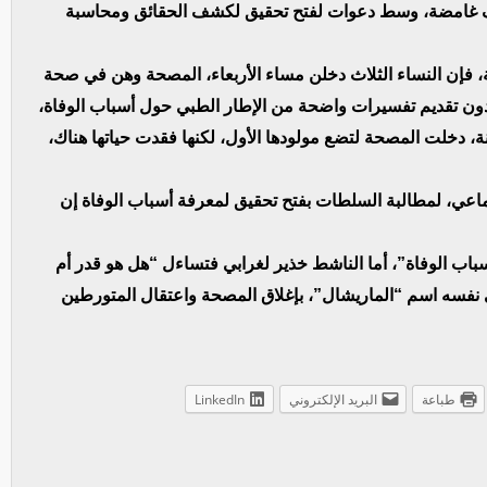
ف غامضة، وسط دعوات لفتح تحقيق لكشف الحقائق ومحاسبة
 فإن النساء الثلاث دخلن مساء الأربعاء، المصحة وهن في صحة
، دون تقديم تفسيرات واضحة من الإطار الطبي حول أسباب الوفاة،
د أحد الأزواج أن زوجته البالغة من العمر 23 سنة، دخلت المصحة لتضع مولودها الأول، لكنها فقدت حياتها هناك،
تماعي، لمطالبة السلطات بفتح تحقيق لمعرفة أسباب الوفاة إن
باب الوفاة”، أما الناشط خذير لغرابي فتساءل “هل هو قدر أم
نفسه اسم “الماريشال”، بإغلاق المصحة واعتقال المتورطين
طباعة
البريد الإلكتروني
LinkedIn