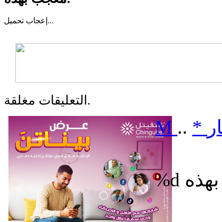
تحميل...
إعجاب
التعليقات مغلقة.
ر
*
..
M
%d