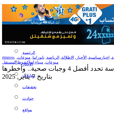
الرئيسة
ة
,
اخبارسياسية
,
الأخبار
,
الإطلالة
,
الرياضة
,
بانوراما
,
منوعات
,
,
rimnow
منوعات
,
ميناء انواكشوط المستقل
الأخبار
حدد أفضل 4 وجبات صحية.. وأخطرها
بتاريخ 7 يناير, 2025
مقابلات
تحقيقات
حوادث
مواقع