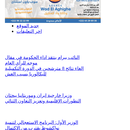
جديد الموقع
اخر التعليقات
النائب بيرام بنتقد اداء الحكومة في مقال
موجه للرأي العام
إلغاء نتائج 8 مترشحين في الدورة التكميلية
للبكالوريا بسبب الغش
وزيرا خارجية إيران وموريتانيا يبحثان
التطورات الإقليمية وتعزيز التعاون الثنائي
الوزير الأول: البرنامج الاستعجالي لتنمية
نواكشوط يقترب من الاكتمال