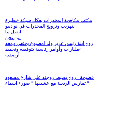
مكتب مكافحة المخدرات يفكك شبكة خطيرة
لتهريب وترويج المخدرات في نواذيبو
اتصل بنا
من نحن
زوج ابنة رئيس عزيز ولد امصبوع يختفي ومعه
4مليارات وأوامر رئاسية بتوقيفه وتجميد
أرصدته
فضيحة : زوج يضبط زوجته على شارع مسعود
تمارس الرذيلة مع عشيقها ” صور+ اسماء “