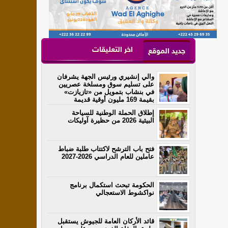
اخر التعليقات
جديد الموقع
والي إنشيري ورئيس الجهة يشرفان
على تسليم سوق ومسلخة عصريين
في بنشاب بتمويل من «تازيازت»
بقيمة 169 مليون أوقية قديمة
إطلاق الحملة الوطنية للسياحة
البيئية 2026 من حظيرة آوليكات
فتح باب الترشح لاكتتاب طلبة ضباط
عاملين للعام الدراسي 2026-2027
الحكومة تبحث استكمال برنامج
نواكشوط الاستعجالي
قائد الأركان العامة للجيوش يستقبل