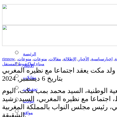
الرئيسة
ة
,
اخبارسياسية
,
الأخبار
,
الإطلالة
,
مقالات
,
منوعات
,
منوعات
,
,
rimnow
ميناء انواكشوط المستقل
الأخبار
ولد مكت يعقد اجتماعا مع نظيره المغربي
بتاريخ 6 ديسمبر, 2024
مقابلات
تحقيقات
ة الوطنية، السيد محمد بمب مكت، اليوم
، اجتماعا مع نظيره المغربي، السيد رشيد
حوادث
ي، رئيس مجلس النواب بالمملكة المغربية
مواقع
الشقيقة.