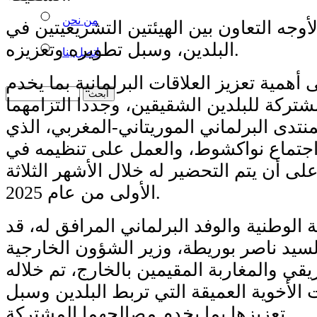
من نحن
أوجه التعاون بين الهيئتين التشريعيتين في
البلدين، وسبل تطويره وتعزيزه.
اتصل بنا
أهمية تعزيز العلاقات البرلمانية بما يخدم
شتركة للبلدين الشقيقين، وجددا التزامهما
تدى البرلماني الموريتاني-المغربي، الذي
جتماع نواكشوط، والعمل على تنظيمه في
لى أن يتم التحضير له خلال الأشهر الثلاثة
الأولى من عام 2025.
الوطنية والوفد البرلماني المرافق له، قد
السيد ناصر بوريطة، وزير الشؤون الخارجية
ريقي والمغاربة المقيمين بالخارج، تم خلاله
 الأخوية العميقة التي تربط البلدين وسبل
تعزيزها بما يخدم مصالحهما المشتركة.