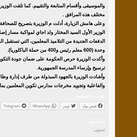
والموسيقى وأقسام المتابعة والتقييم. كما تلقت الوزي
مختلف هذه المرافق .
وعلى هامش الزيارة، أدلت م الوزيرة بتصريح للصحافة ق
الوزير الأول السيد المختار ولد اجاي لمواكبة مسار 
وحدة (600 معلم رئيس و400 من حملة الباكلوريا).
وأكدت الوزيرة حرص الحكومة على ضمان جودة التكوين 
ترسيخ وإرساء المدرسة الجمهورية.
وأشادت الوزيرة بالجهود المبذولة من طرف إدارة وطاق
والفاعلية وتجويد مخرجات مدارس تكوين المعلمين بما ي
شارك هذا الموضوع:
فيس بوك
تويتر
WhatsApp
Telegram
معجب بهذه:
تحميل...