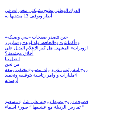
الدرك الوطني يطيح بشبكتي مخدرات في
أطار ويوقف 13 مشتبهاً به
حين تتصدر صفحات «سي وصيكه»
و«أكماش» و«الحافظ ولد لوبد» و«ماريزز
ازويرات» المشهد.. هل كبر الإعلام البديل على
أخلاق مجتمعنا؟
اتصل بنا
من نحن
زوج ابنة رئيس عزيز ولد امصبوع يختفي ومعه
4مليارات وأوامر رئاسية بتوقيفه وتجميد
أرصدته
فضيحة : زوج يضبط زوجته على شارع مسعود
تمارس الرذيلة مع عشيقها ” صور+ اسماء “