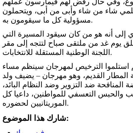
روع، وفي حال رفض لهم فيمارسون عملهم
لمي شاء من شاء وأبى من أبى، ويتحملون
مسؤولية كل ما سيقومون به.
ي إلى أنه هو من كان سيقود المسيرة التي
لق يوم غد من ملتقى صباح لتتجه إلى مقر
اللجنة الوطنية المستقلة للانتخابات.
هم استلموا الترخيص لمهرجان سينظم مساء
 المطار القديم، وهو مهرجان – يضيف ولد
ة المنافحة ضد التزوير وضد النظام البائد،
يب والحبس التعسفي للمواطنين، داعيا كل
الموريتانيين لحضوره.
شارك هذا الموضوع:
فيس بوك