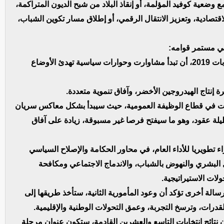
ع وضعية كوفيد المؤلمة، أو إنقاذ البلاد من شبح الديون المتراكمة،
تصادية، وتعزيز الانتقال الرقمي، أو إطلاق مسار تكوين الشباب،
جي مستمر قوامه:
وضعية السجال السياسي: حيث يتوقع قياسا على انتخابات 2019، أن تبدأ مشاوارت وحوارات سياسية تهدئ الأوضاع
يرة إنتاج الهيدروجين الأخضر، وآفاق تنموية متعددة.
ابات في قطاع الوظيفة العمومية، حيث سيبدأ بشكل معاكس سريان
لة عقود، وهو ما سيفتح فرصا غير مسبوقة، زيادة على آفاق
لى مختلف هذه العوامل يقدم المترشح 157 إجراء تطويريا للأداء العام، في محاور الحكامة والإصلاح السياسي
ال البشري والنهوض بالشباب، والاندماج الاجتماعي ومكافحة
ولات الاستيراتيجية.
 رسالة أخرى تؤكد أن وعود المأمورية الثانية، ستأخذ طريقها إلى
لقدرات، وترسخ التجربة، وعمق التحولات الوطنية والإقليمية.
نتائج انتخابات التاسع والعشرين القادمة، ستكون عنوان مرحلة