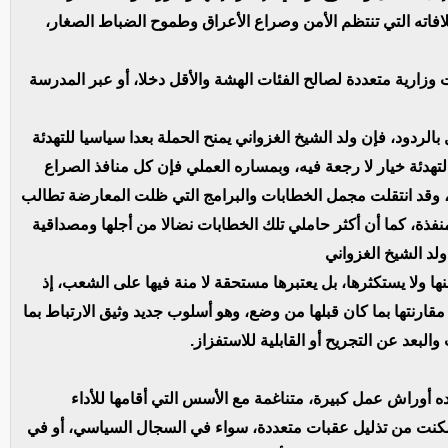
لافاته التي تنتظم الأمن وصراع الأعراق وطموح الضباط الصغار،
 وزارية متعددة لصالح الفئات الهشة والأقل دخلا، أو عبر المدرسة
الردود، فإن ولد الشيخ الغزواني يمنح الحملة بعدا سياسيا للتهدئة
تهدئة خيار لا رجعة فيه، وبمساره العملي فإن كل منافذ الصراع
، وقد انتقلت مجمل الخطابات والبرامج التي ظلت المعارضة تطالب
نفذة، كما أن أكثر حاملي تلك الخطابات نضالا من أجلها ومصداقية
د الشيخ الغزواني
نها ولا يستكثرها، بل يعتبرها مستحقة لا منة فيها على الشعب، إذ
مقارنتها بما كان قبلها من وضع، وهو أسلوب جديد وثيق الارتباط بما
لبعد عن التجريح أو القابلية للاستفزاز.
 أوراش عمل كبيرة، متناغمة مع الأسس التي أقامها للأداء
ي مكنت من تذليل عقبات متعددة، سواء في السجال السياسي، أو في