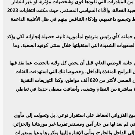
ل من المبادرات التي تقودها قوى وشخصيات مؤثرة، أو عبر انتشار
أفقي واسع، مكنت من تحقيقه سنوات من الخدمة الشعبية الفعالة، والأداء السياسي المستمر، حيث مكنت انتخابات 2023
ط وتجميع داعميهم، وإذكاء التنافس بينهم في ظل الأغلبية الداعمة
حملته كأي رئيس مترشح لمأمورية ثانية، حصيلة إنجازاته لكي يؤكد
لصعوبات الشديدة التي استقبلتها خلال سنتي كوفيد الصعبة، وما
 جانبه الوطني العام، قبل أن يخص كل ولاية بالحديث عما نفذ فيها
لبرامج المنفذة بالداخل، وخصوصا تلك التي استهدفت الفئات
الهشة، وضحايا آثار الاسترقاق، عبر برامج تآزر، والتأمين الصحي لأكثر من 620 ألف مواطن، وكذا التوزيعات النقدية
اة مباشرة بين النظام وشعبه، وأضافت معطى جديدا في تعاطي
يخ الغزواني الحفاظ على استقرار نوعي، بل وتحولت إلى مأوى
لم يعد لها من جار آمن ومستقر تقريبا غير موريتانيا والجزائر.
 الداخل والخارج، وتأتي الإشارة إليها وتكررها وعيا بمتغيرات