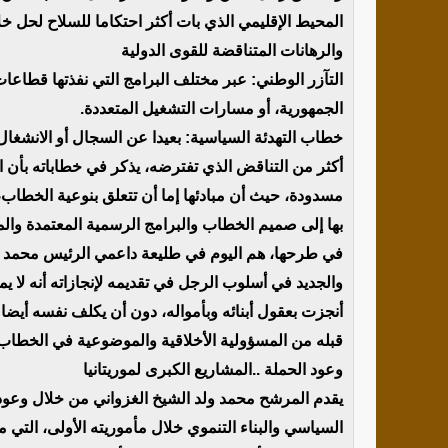
المحيط الإقليمي الذي بات أكثر احتكاما للسلاح لحل خ
والرهانات المتناقضة للقوى الدولية
التآزر الوطني: عبر مختلف البرامج التي نفذتها قطاعات
الجمهورية، أو مسارات التشغيل المتعددة.
خطاب التهدئة السياسية: بعيدا عن السجال أو الانشغال ب
أكثر من التناقض الذي تفترضه، يذكر في خطاباته بأن ال
مسدودة، حيث أن مبادئها إما أن تتعلق بنوعية الخطاب
بها إلى صميم الخطاب والبرامج الرسمية المعتمدة والم
في طرحها، هم اليوم في طليعة داعمي الرئيس محمد ول
والجديد في أسلوب الرجل في تقديمه لإنجازاته أنه لا يم
أنجزت بعقول أبنائه وبأمواله، دون أن يكلف نفسه أيضا 
قبله من المسؤولية الأخلاقية والموضوعية في الخطاب وا
وعود الحملة ..المشاريع الكبرى لموريتانيا
يقدم المرشح محمد ولد الشيخ الغزواني من خلال وعوده
السياسي والبناء التنموي خلال مأموريته الأولى، الت