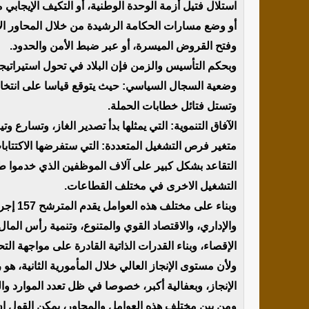
استلال فتيل أزمة الوحدة الوطنية، أو التكيف الإيجابي م
أو وضع مسارات الحكامة الرشيدة من خلال المحاور الاق
وفتح القروض الميسرة، أو عبر ضبط الأمن والحدود.
وبحكم التأسيس والزمن فإن البلاد في تحول استيراتي
وتستل فتائل خطابات الحملة.
الآفاق التنموية: التي يمثلها بدأ تصدير الغاز، وتسارع وت
متغير فرص التشغيل المتعددة: التي ستفرضها الاكتت
التقاعد بشكل كبير على آلاف الموظفين الذي خدموا طي
التشغيل الاخرى في مختلف القطاعات.
وبناء ع
والإداري، والاقتصاد القوي والمتنوع، وتنمية رأس الم
الإقصاء، وبناء القدرات الذاتية القادرة على مواجهة التح
ولأن مستوى الإنجاز العالي خلال المأمورية الثانية، هو
الإنجاز، وبعفالية أكبر، خصوصا في ظل تعدد الموارد وا
ومن بين مختلف هذه العوامل والمحاور، يمكن القول إن 