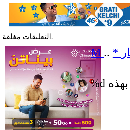
التعليقات مغلقة.
ر
*
..
M
%d