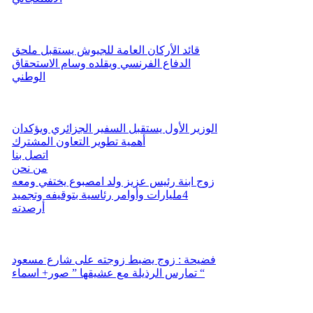
قائد الأركان العامة للجيوش يستقبل ملحق
الدفاع الفرنسي ويقلده وسام الاستحقاق
الوطني
الوزير الأول يستقبل السفير الجزائري ويؤكدان
أهمية تطوير التعاون المشترك
اتصل بنا
من نحن
زوج ابنة رئيس عزيز ولد امصبوع يختفي ومعه
4مليارات وأوامر رئاسية بتوقيفه وتجميد
أرصدته
فضيحة : زوج يضبط زوجته على شارع مسعود
تمارس الرذيلة مع عشيقها ” صور+ اسماء “