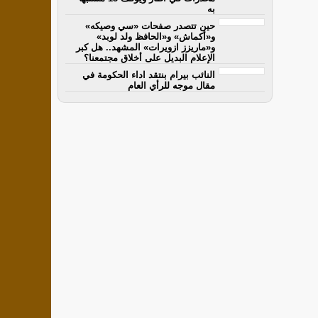
به
حين تتصدر صفحات «سي وصيكه»
و«أكماش» و«الحافظ ولد لوبد»
و«ماريزز ازويرات» المشهد.. هل كبر
الإعلام البديل على أخلاق مجتمعنا؟
النائب بيرام بنتقد اداء الحكومة في
مقال موجه للرأي العام