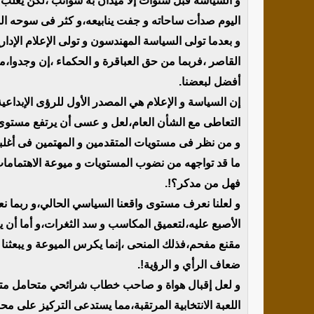
و السياسة قبل سنوات إلا ميدان به شوائب ،لكن يغلب عليه
اليوم صدأت ساحاته و جفت ينابيعه،و كثر فى سوحه الدع
و بعدما تولى السياسة المهندسون و تولى الإعلام الإد
القاصر ،فربما من حق العباقرة و الحكماء ،إن وجدوا،مج
أفضل لبعضنا.
إن السياسة و الإعلام هي المصدر الأول للرؤى الإبداع
التعاطى مع الشأن العام،لعل و عسى أن يرتفع مستوى
و من نظر فى مستويات المتقدمين و المهتمين فى أغلبهم
ما قد تواجهه من نضوب المستويات و ميوعة الاهتمامات
فهل من مدكر؟!.
و لعلنا نعرف مستوى واقعنا السياسي الحالي،و ربما ن
الأصبع عليه،لتعميق المكاسب و سد الثغرات،و أما أن 
مقنع مفحم،فذلك المنحى ،إنما يكرس الميوعة و يبعثن
ضعاف الرأي و الرؤية!.
و لعل إقبال هواة و صاحب خطاب شرائحي متحامل متدن
اللعبة الانتخابية المرتقبة،مما يستدعى التركيز على م