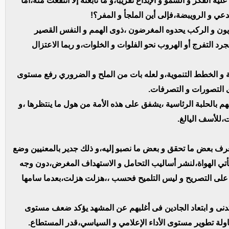
 الفكر و السمو و الإبداع تقريبا،و ما تابعته إلا انتفعت منه،أما
ي و الرويبضة،فإلى أين الملجأ و المفر؟!
اريون و الركب يحدوه المغرضون ،ذوى الهمم و النفس القصير
رد التفرج أو الهروب نحو الفلوات و الخلوات،و ربما الاعتزال
ية و الخطط التنموية،و لعله بات من الملح و الضروري رفع مستوى
 التصورات و التصرفات.
 بالحلبة الرئاسية ،يشفق على هذه الأمة من هول ما ينتظرها ،و
،للأسف اليالغ.
عرف بعض ما تحقق و بعض ما نصبو إليه،و ذلك جدير بالمعنيين وضع
يأتي الهواة،لنشر أساليب التحامل و الاستهداف المغرض،دون وجه
ا على التصريح و ليس التلميح فحسب ،،هزلت هزلت،بعدما سامها
ى و ابتعاد الجادين فى أغلبهم عن المشهد يؤكد ضعف مستوى
حاولة تطوير مستوى الأداء الإعلامي و السياسي،قدر المستطاع.