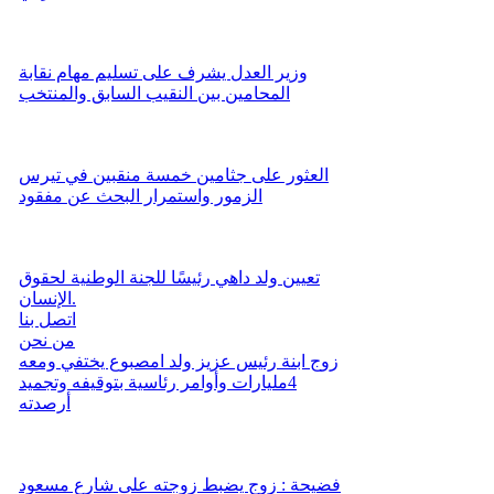
وزير العدل يشرف على تسليم مهام نقابة
المحامين بين النقيب السابق والمنتخب
العثور على جثامين خمسة منقبين في تيرس
الزمور واستمرار البحث عن مفقود
تعيين ولد داهي رئيسًا للجنة الوطنية لحقوق
الإنسان.
اتصل بنا
من نحن
زوج ابنة رئيس عزيز ولد امصبوع يختفي ومعه
4مليارات وأوامر رئاسية بتوقيفه وتجميد
أرصدته
فضيحة : زوج يضبط زوجته على شارع مسعود