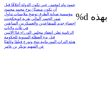
حمود ولد امحمد.. حين تكون الدولة أخلاقًا قبل
أن تكون منصبًا / نوح محمد محمود
%d
مؤسسة صيانة الطرق توضح ملابسات تداول
صور الجسر المائي بقرية اتويجكجيت
إحصاء جديد للمتقاعدين والعسكريين السابقين
في ثلاث ولايات
الرئاسة تعلن انعقاد مجلس الوزراء غدًا الاثنين
قبل بدء العطلة السنوية للحكومة
هيئة التراث الموريتانية تنتج وتوزع فيلمًا وثائقيًا
عن الشهيد بوبكر بن عامر