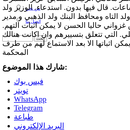
ات. قال فيها بدون. استدعاء. الوزير ولد
من نحن
ولد التاه ومحافظ البنك ولد الذهبي و مدير
اتصل بنا
زواني حاليا الحسن لا يمكن اثبات التهم.
ي. التي تتعلق بتسييرهم وان اكانت هنالك
مكن اثباتها الا بعد الاستماع لهم من طرف
المحكمة
شارك هذا الموضوع:
فيس بوك
تويتر
WhatsApp
Telegram
طباعة
البريد الإلكتروني