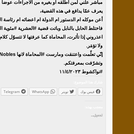
مباشر علني لمن اطلقه او بغيره من الاجراءات عوضاً
يعرف عمّا يدافع في هذه القضية،
أعن موكله ام الدستور ام الدولة ام اعضائه ام رئاسة ال
فاختلط الحابل بالنابل وباتت قضية #العشرية #مئوية ال
اعذروني إذا تأثرت، المحاماة كما عرفتها لا تتسوّل كلا
ولا تؤمَر.
إنّي تعلّمت واعتنقت ومارست #المحاماة لانها Métier des Nobles
وتشرّفت بمعرفتكم.
#نواكشوط ١١/٤/٢٠٢٣
شارك هذا الموضوع:
فيس بوك
تويتر
WhatsApp
Telegram
معجب بهذه:
تحميل...