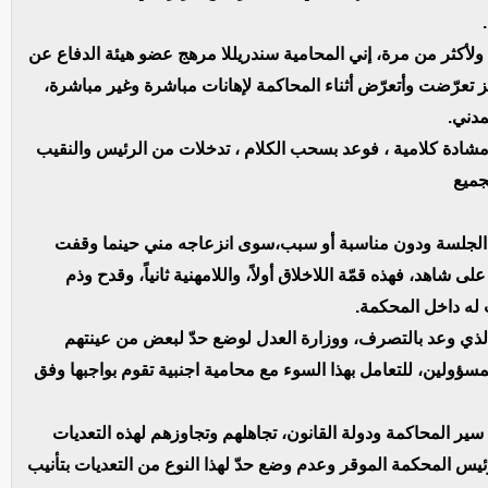
ولأكثر من مرة، إني المحامية سندريللا مرهج عضو هيئة الدفاع عن
 تعرّضت وأتعرّض أثناء المحاكمة لإهانات مباشرة وغير مباشرة،
مدني.
مشادة كلامية ، فوعد بسحب الكلام ، تدخلات من الرئيس والنقيب
جميع
اد الجلسة ودون مناسبة أو سبب،سوى انزعاجه مني حينما وقفت
ى شاهد، فهذه قمّة اللاخلاق أولاً، واللامهنية ثانياً، وقدح وذم
له داخل المحكمة.
 الذي وعد بالتصرف، ووزارة العدل لوضع حدّ لبعض من عينتهم
لمسؤولين، للتعامل بهذا السوء مع محامية اجنبية تقوم بواجبها وفق
 المحاكمة ودولة القانون، تجاهلهم وتجاوزهم لهذه التعديات
ئيس المحكمة الموقر وعدم وضع حدّ لهذا النوع من التعديات بتأنيب