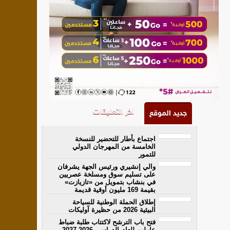
اخر التعليقات
جديد الموقع
اجتماع بأطار للتحضير للنسخة
الخامسة من المهرجان الدولي
للتمور
والي إنشيري ورئيس الجهة يشرفان
على تسليم سوق ومسلخة عصريين
في بنشاب بتمويل من «تازيازت»
بقيمة 169 مليون أوقية قديمة
إطلاق الحملة الوطنية للسياحة
البيئية 2026 من حظيرة آوليكات
فتح باب الترشح لاكتتاب طلبة ضباط
عاملين للعام الدراسي 2026-2027