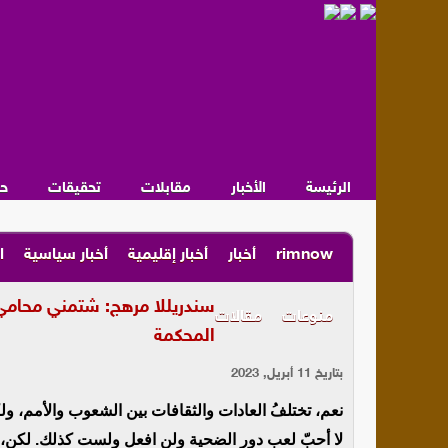
الرئيسة
الأخبار
مقابلات
تحقيقات
ح
rimnow
أخبار
أخبار إقليمية
أخبار سياسية
ا
سندريللا مرهج: شتمني محامي م
منوعات
مقالات
المحكمة
بتاريخ 11 أبريل, 2023
نعم، تختلفُ العادات والثقافات بين الشعوب والأمم، ولك
لا أحبّ لعب دور الضحية ولن افعل ولست كذلك. لكن، 