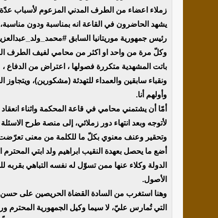
زملاء اعضاء من الطرف المدني المزعوم لأسباب عدّة.
يشهد الحاضرون في القاعة انه بمناسبة ودون مناسبة، 
رئيس جمهورية موريتانيا السابق #محمد_ولد_عبدالعزيز
وكلّ مرة من واحد او اكثر من محامي لفيف الطرف ال
باتت المشهدية متكررة فصولها ، اعتراض من الدفاع ، 
ونقباء سابقين والعمداء للتهدئة (مشكورين)، ويتجاوز ال
وأولهم أنا.
أمّا أن يشتمني محامي في قاعة المحكمة واثناء انعق
لأتوجه وبعد انتهاء دور زملائي، إلى منصة طرح الاسئلة عل
وتحقير وعنف معنوي بكلّ ما للكلمة من معنى تعرّضت 
أضع ما يحصل بعهدة النقيب ابراهيم ولد ابتي المحترم
الدولة وكلاء عنها ممن تسوّل له نفسه التباهي بقربه ل
الأصول.
وهنا استغرب من السادة القضاة الحريصين على حسن سير
التي تُمارس عليّ، لا سيما وكيل الجمهورية المحترم ور