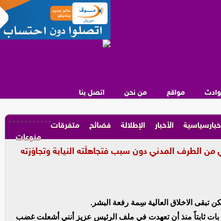
وادث
مواقع
من نحن
اتصل بنا
,
,
,
,
,
,
,
,
,
,
,
خبارسياسية
الأخبار
الإطلالة
فضائح
متفرقات
منوعات
ن الطرف المدني دون سبب فتجاهلَته النيابة وتجاوَزته
ن تبقى الاخلاق العالية سِمة رفعة البشر.
بات ثابتاً منذ أن تعهدت في ملف الرئيس عزيز أنني أشعلت غضب