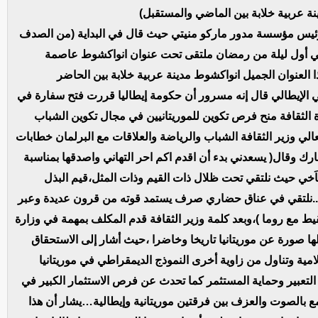
ة عربية خلابة بين الماضي والمستقبل)
 لرئيس مؤسسة مدور ماركو منيتي حيث قال في البداية (من الصدف
 في أول ليلة من رمضان ملتقى تحت عنوان انواكشوط عاصمة
ا العنوان الجميل انواكشوط مدينة عربية خلابة بين الحاضر
ي الإيطالي قال إنه مسرور أن حكومة إيطاليا قررت فتح سفارة في
 الثقافة منح فرص تكوين للموريتانيين في مجال تكوين الشباب
لي وزير الثقافة الشباب والرياضة والعلاقات مع البرلمان خطابات
ارك وقال( يسعدني بدء أن اقدم اكم احر التهاني واصدقها بمناسبة
َخي حيث نلتقي تحت ظلال ذات القيم وذات المثل،قيم البذل
ريخ ..نلتقي في عناق حضاري صرف يستمد قوته من قرون عديدة وعبر
 مع روما )،وبعد كلمة وزير الثقافة قدم المكلف بمهمة في وزارة
 صورة عن موريتانيا تاريخا وخاضرا ،حيث أشار إلى الاستحقاق
امية وتناول من زاوية أخرى النموذج الديمقراطي في موريتانيا
تعبير وحماية المستثمر كما تحدث عن فرص الاستثمار الكبير في
 بالصوت والعزف بين فرقتين موريتانية وإيطالية…يشار أن هذا