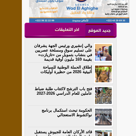
اخر التعليقات
جديد الموقع
والي إنشيري ورئيس الجهة يشرفان
على تسليم سوق ومسلخة عصريين
في بنشاب بتمويل من «تازيازت»
بقيمة 169 مليون أوقية قديمة
إطلاق الحملة الوطنية للسياحة
البيئية 2026 من حظيرة آوليكات
فتح باب الترشح لاكتتاب طلبة ضباط
عاملين للعام الدراسي 2026-2027
الحكومة تبحث استكمال برنامج
نواكشوط الاستعجالي
قائد الأركان العامة للجيوش يستقبل