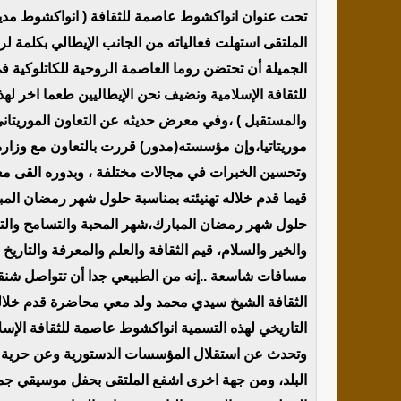
تحت عنوان انواكشوط عاصمة للثقافة ( انواكشوط مدين
الملتقى استهلت فعالياته من الجانب الإيطالي بكلمة
الجميلة أن تحتضن روما العاصمة الروحية للكاتلوكية
للثقافة الإسلامية ونضيف نحن الإيطاليين طعما اخر لهذ
والمستقبل ) ،وفي معرض حديثه عن التعاون الموريتان
موريتاتيا،وإن مؤسسته(مدور) قررت بالتعاون مع وزارة
وتحسين الخبرات في مجالات مختلفة ، وبدوره القى معا
قيما قدم خلاله تهنيئته بمناسبة حلول شهر رمضان المب
حلول شهر رمضان المبارك،شهر المحبة والتسامح والتا
والخير والسلام، قيم الثقافة والعلم والمعرفة والتا
مسافات شاسعة ..إنه من الطبيعي جدا أن تتواصل شنقيط
الثقافة الشيخ سيدي محمد ولد معي محاضرة قدم خلالها
التاريخي لهذه التسمية انواكشوط عاصمة للثقافة الإسل
وتحدث عن استقلال المؤسسات الدستورية وعن حرية ال
البلد، ومن جهة اخرى اشفع الملتقى بحفل موسيقي جمع