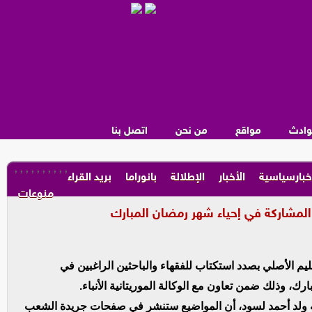
وادث
مواقع
من نحن
اتصل بنا
,
,
,
,
,
,
,
,
,
,
خبارسياسية
الأخبار
الإطلالة
بانوراما
بريد القراء
منوعات
 المشاركة في إحياء شهر رمضان المبارك
م الأصلي بصدد استكتاب للفقهاء والباحثين الراغبين في
، وذلك ضمن تعاون مع الوكالة الموريتانية الأنباء.
له ولد أحمد لسود، أن المواضيع ستنشر في صفحات جريدة الشعب