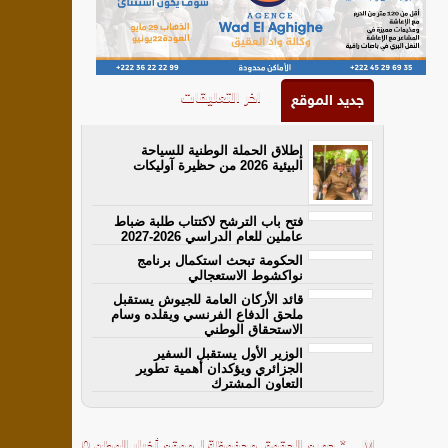
اخر التعليقات
جديد الموقع
إطلاق الحملة الوطنية للسياحة
البيئية 2026 من حظيرة آوليكات
فتح باب الترشح لاكتتاب طلبة ضباط
عاملين للعام الدراسي 2026-2027
الحكومة تبحث استكمال برنامج
نواكشوط الاستعجالي
قائد الأركان العامة للجيوش يستقبل
ملحق الدفاع الفرنسي ويقلده وسام
الاستحقاق الوطني
الوزير الأول يستقبل السفير
الجزائري ويؤكدان أهمية تطوير
التعاون المشترك
M
..
*
جميع الحقوق محفوظة لـ
موقع أخبار الوطن
0