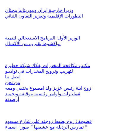
وزيرا خارجية إيران وموريتانيا يبحثان
التطورات الإقليمية وتعزيز التعاون الثنائي
الوزير الأول: البرنامج الاستعجالي لتنمية
نواكشوط يقترب من الاكتمال
مكتب مكافحة المخدرات يفكك شبكة خطيرة
لتهريب وترويج المخدرات في نواذيبو
اتصل بنا
من نحن
زوج ابنة رئيس عزيز ولد امصبوع يختفي ومعه
4مليارات وأوامر رئاسية بتوقيفه وتجميد
أرصدته
فضيحة : زوج يضبط زوجته على شارع مسعود
تمارس الرذيلة مع عشيقها ” صور+ اسماء “