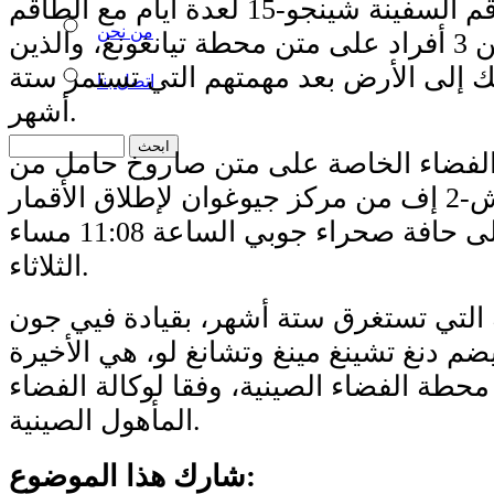
وسيتداخل طاقم السفينة شينجو-15 لعدة أيام مع الطاقم
من نحن
المكون من 3 أفراد على متن محطة تيانغونغ، والذين
 إلى الأرض بعد مهمتهم التي تستمر ستة
اتصل بنا
أشهر.
لفضاء الخاصة على متن صاروخ حامل من
طراز لونغ مارش-2 إف من مركز جيوغوان لإطلاق الأقمار
الاصطناعية على حافة صحراء جوبي الساعة 11:08 مساء
الثلاثاء.
التي تستغرق ستة أشهر، بقيادة فيي جون
ضم دنغ تشينغ مينغ وتشانغ لو، هي الأخيرة
محطة الفضاء الصينية، وفقا لوكالة الفضاء
المأهول الصينية.
شارك هذا الموضوع: