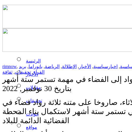
الرئيسة
ياسية
,
اخبارسياسية
,
الأخبار
,
الإطلالة
,
الرياضة
,
بانوراما
,
بريد
,
rimnow
القراء
,
تحقيقات
,
ثقافة
الأخبار
بتاريخ 30 نوفمبر, 2022
مقابلات
تحقيقات
ثاء، صاروخا على متنه ثلاثة رواد فضاء في
ي تستمر ستة أشهر لاستكمال بناء المحطة
حوادث
الفضائية الدائمة للبلاد
مواقع