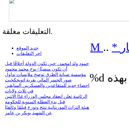
التعليقات مغلقة.
ر
*
..
M
جديد الموقع
اخر التعليقات
حمود ولد امحمد.. حين تكون الدولة أخلاقًا قبل
أن تكون منصبًا / نوح محمد محمود
%d
مؤسسة صيانة الطرق توضح ملابسات تداول
صور الجسر المائي بقرية اتويجكجيت
إحصاء جديد للمتقاعدين والعسكريين السابقين
في ثلاث ولايات
الرئاسة تعلن انعقاد مجلس الوزراء غدًا الاثنين
قبل بدء العطلة السنوية للحكومة
هيئة التراث الموريتانية تنتج وتوزع فيلمًا وثائقيًا
عن الشهيد بوبكر بن عامر